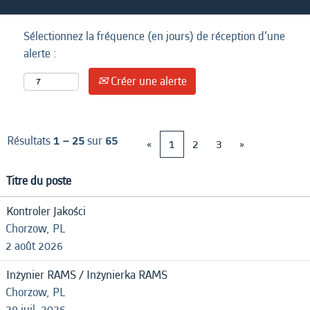
Sélectionnez la fréquence (en jours) de réception d’une
alerte :
Créer une alerte
Résultats
1 – 25
sur
65
«
1
2
3
»
Titre du poste
Kontroler Jakości
Chorzow, PL
2 août 2026
Inżynier RAMS / Inżynierka RAMS
Chorzow, PL
29 juil. 2026