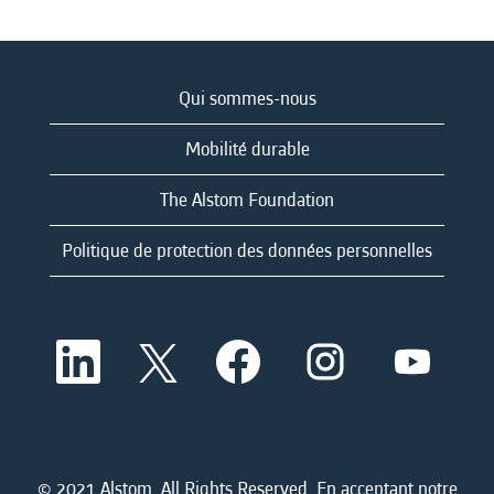
Qui sommes-nous
Mobilité durable
The Alstom Foundation
Politique de protection des données personnelles
S
S
S
S
S
’
’
’
’
’
o
o
o
o
o
u
u
u
u
u
v
v
v
v
v
r
r
r
r
r
e
e
e
e
e
d
d
d
d
© 2021 Alstom. All Rights Reserved. En acceptant notre
d