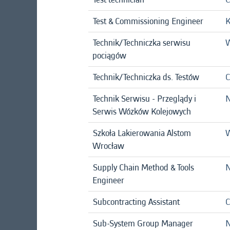
Test & Commissioning Engineer
K
Technik/Techniczka serwisu
W
pociągów
Technik/Techniczka ds. Testów
C
Technik Serwisu - Przeglądy i
N
Serwis Wózków Kolejowych
Szkoła Lakierowania Alstom
W
Wrocław
Supply Chain Method & Tools
N
Engineer
Subcontracting Assistant
C
Sub-System Group Manager
N