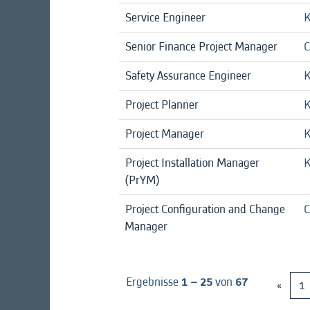
Service Engineer
K
Senior Finance Project Manager
C
Safety Assurance Engineer
K
Project Planner
K
Project Manager
K
Project Installation Manager
K
(PrYM)
Project Configuration and Change
C
Manager
Ergebnisse
1 – 25
von
67
«
1