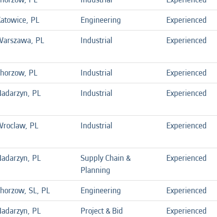
atowice, PL
Engineering
Experienced
arszawa, PL
Industrial
Experienced
horzow, PL
Industrial
Experienced
adarzyn, PL
Industrial
Experienced
roclaw, PL
Industrial
Experienced
adarzyn, PL
Supply Chain &
Experienced
Planning
horzow, SL, PL
Engineering
Experienced
adarzyn, PL
Project & Bid
Experienced