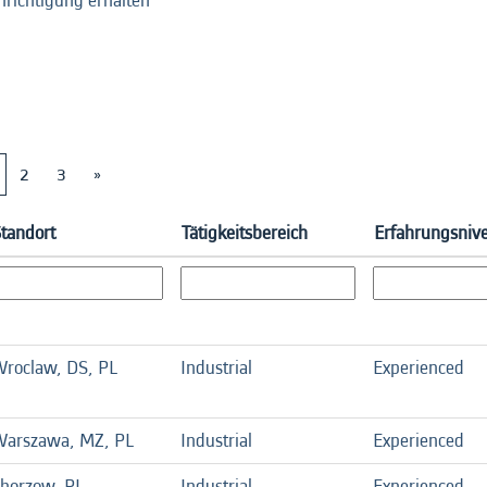
hrichtigung erhalten
2
3
»
tandort
Tätigkeitsbereich
Erfahrungsniv
roclaw, DS, PL
Industrial
Experienced
arszawa, MZ, PL
Industrial
Experienced
horzow, PL
Industrial
Experienced