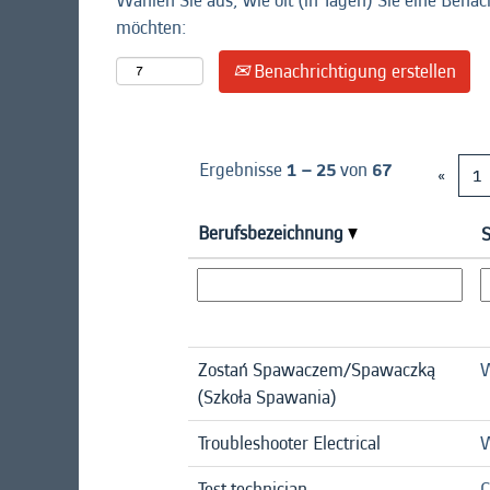
Wählen Sie aus, wie oft (in Tagen) Sie eine Benac
möchten:
Benachrichtigung erstellen
Ergebnisse
1 – 25
von
67
«
1
Berufsbezeichnung
S
Zostań Spawaczem/Spawaczką
W
(Szkoła Spawania)
Troubleshooter Electrical
W
Test technician
C