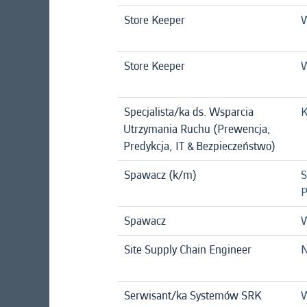
Store Keeper
W
Store Keeper
W
Specjalista/ka ds. Wsparcia
K
Utrzymania Ruchu (Prewencja,
Predykcja, IT & Bezpieczeństwo)
Spawacz (k/m)
S
P
Spawacz
W
Site Supply Chain Engineer
N
Serwisant/ka Systemów SRK
W