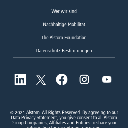
Wer wir sind
Nachhaltige Mobilität
The Alstom Foundation
Datenschutz-Bestimmungen
W
W
W
W
W
i
i
i
i
i
r
r
r
r
r
d
d
d
d
d
a
a
a
a
a
u
u
u
u
u
f
f
f
f
f
e
e
e
e
© 2021 Alstom. All Rights Reserved. By agreeing to our
e
i
i
i
i
Data Privacy Statement, you give consent to all Alstom
i
n
n
n
n
Group Companies, Affiliates and Entities to share your
n
e
e
e
e
information for recruitment purposes.