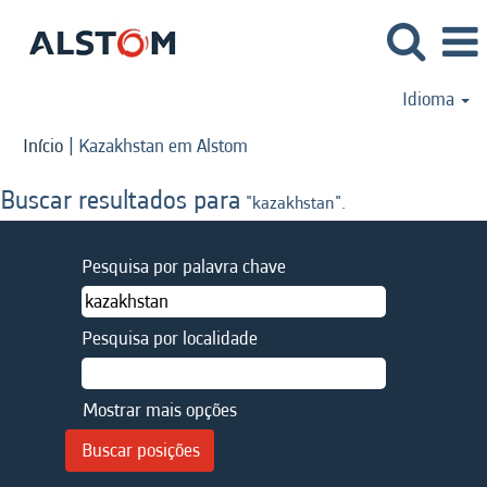
Idioma
(página
Início
|
Kazakhstan em Alstom
atual)
Buscar resultados para
"kazakhstan".
Pesquisa por palavra chave
Pesquisa por localidade
Mostrar mais opções