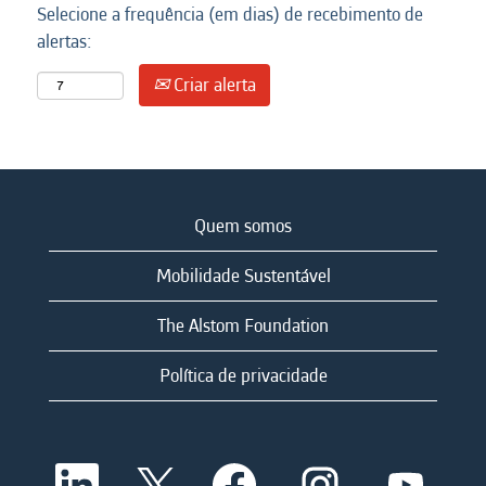
Selecione a frequência (em dias) de recebimento de
alertas:
Criar alerta
Quem somos
Mobilidade Sustentável
The Alstom Foundation
Política de privacidade
A
A
A
A
A