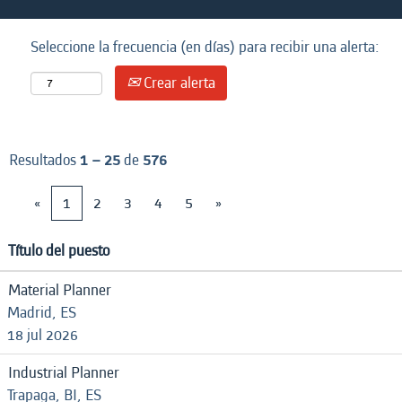
Seleccione la frecuencia (en días) para recibir una alerta:
Crear alerta
Resultados
1 – 25
de
576
«
1
2
3
4
5
»
Título del puesto
Material Planner
Madrid, ES
18 jul 2026
Industrial Planner
Trapaga, BI, ES