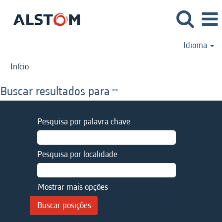
Idioma
Início
Buscar resultados para
"".
Pesquisa por palavra chave
Pesquisa por localidade
Mostrar mais opções