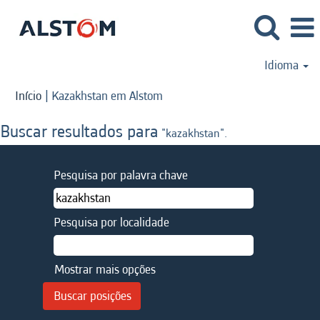
Idioma
(página
Início
|
Kazakhstan em Alstom
atual)
Buscar resultados para
"kazakhstan".
Pesquisa por palavra chave
Pesquisa por localidade
Mostrar mais opções