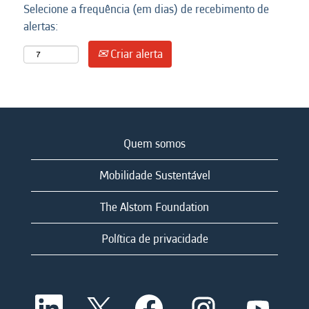
Selecione a frequência (em dias) de recebimento de
alertas:
Criar alerta
Quem somos
Mobilidade Sustentável
The Alstom Foundation
Política de privacidade
A
A
A
A
A