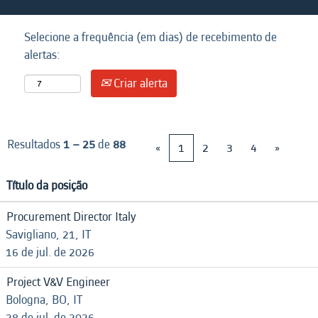
Selecione a frequência (em dias) de recebimento de
alertas:
Criar alerta
Resultados
1 – 25
de
88
«
1
2
3
4
»
Título da posição
Procurement Director Italy
Savigliano, 21, IT
16 de jul. de 2026
Project V&V Engineer
Bologna, BO, IT
28 de jul. de 2026