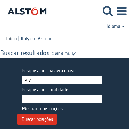
Idioma
(página
Início
|
Italy em Alstom
atual)
Buscar resultados para
"italy".
Pesquisa por palavra chave
Pesquisa por localidade
Mostrar mais opções