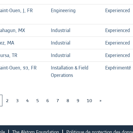
aint-Ouen, J, FR
Engineering
Experienced
ahagun, MX
Industrial
Experienced
ez, MA
Industrial
Experienced
ursa, TR
Industrial
Experienced
aint-Ouen, 93, FR
Installation & Field
Expérimenté
Operations
2
3
4
5
6
7
8
9
10
»
ble
The Alstom Foundation
Politique de protection des donn