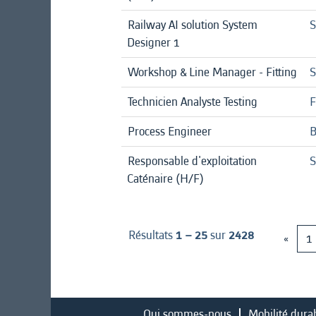
Railway AI solution System
S
Designer 1
Workshop & Line Manager - Fitting
S
Technicien Analyste Testing
F
Process Engineer
B
Responsable d'exploitation
S
Caténaire (H/F)
Résultats
1 – 25
sur
2428
«
1
Qui sommes-nous
Mobilité dura