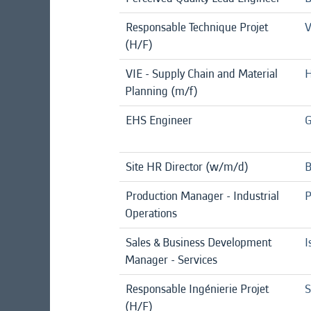
Responsable Technique Projet
V
(H/F)
VIE - Supply Chain and Material
H
Planning (m/f)
EHS Engineer
G
Site HR Director (w/m/d)
B
Production Manager - Industrial
P
Operations
Sales & Business Development
I
Manager - Services
Responsable Ingénierie Projet
S
(H/F)