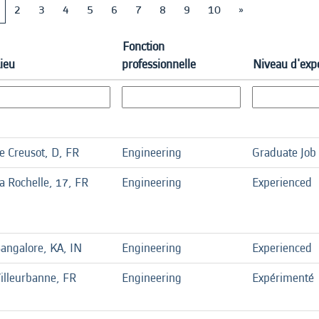
2
3
4
5
6
7
8
9
10
»
Fonction
ieu
professionnelle
Niveau d'exp
e Creusot, D, FR
Engineering
Graduate Job
a Rochelle, 17, FR
Engineering
Experienced
angalore, KA, IN
Engineering
Experienced
illeurbanne, FR
Engineering
Expérimenté