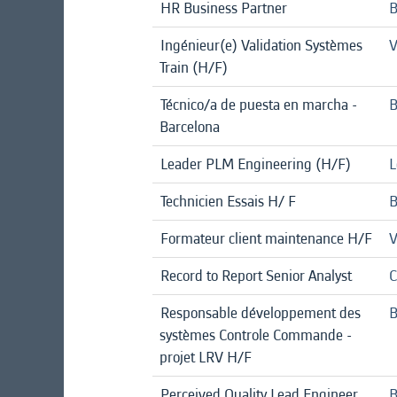
HR Business Partner
B
Ingénieur(e) Validation Systèmes
V
Train (H/F)
Técnico/a de puesta en marcha -
B
Barcelona
Leader PLM Engineering (H/F)
L
Technicien Essais H/ F
B
Formateur client maintenance H/F
V
Record to Report Senior Analyst
C
Responsable développement des
B
systèmes Controle Commande -
projet LRV H/F
Perceived Quality Lead Engineer
B