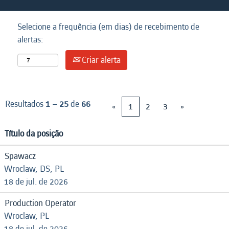
Selecione a frequência (em dias) de recebimento de
alertas:
Criar alerta
Resultados
1 – 25
de
66
«
1
2
3
»
Título da posição
Spawacz
Wroclaw, DS, PL
18 de jul. de 2026
Production Operator
Wroclaw, PL
18 de jul. de 2026