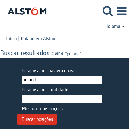
Idioma
(página
Início
|
Poland em Alstom
atual)
Buscar resultados para
"poland".
Pesquisa por palavra chave
Pesquisa por localidade
Mostrar mais opções