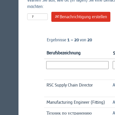
Wählen Sie aus, wie oft (in Tagen) Sie eine Benac
möchten:
Benachrichtigung erstellen
Ergebnisse
1 – 20
von
20
Berufsbezeichnung
S
RSC Supply Chain Director
A
Manufacturing Engineer (Fitting)
A
Техник по устранению
A