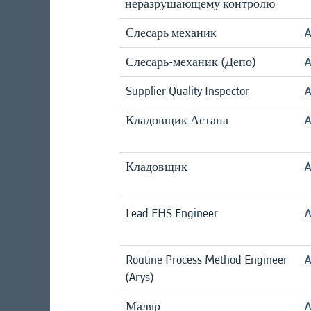
неразрушающему контролю
Слесарь механик
A
Слесарь-механик (Депо)
A
Supplier Quality Inspector
A
Кладовщик Астана
A
Кладовщик
A
Lead EHS Engineer
A
Routine Process Method Engineer
A
(Arys)
Маляр
A