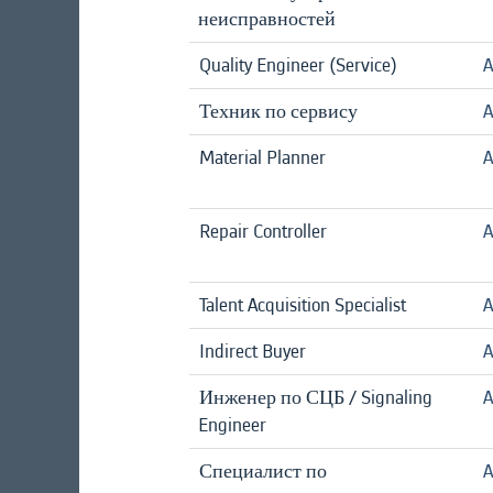
неисправностей
Quality Engineer (Service)
A
Техник по сервису
A
Material Planner
A
Repair Controller
A
Talent Acquisition Specialist
A
Indirect Buyer
A
Инженер по СЦБ / Signaling
A
Engineer
Специалист по
A