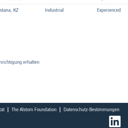
stana, KZ
Industrial
Experienced
hrichtigung erhalten
tät
The Alstom Foundation
Datenschutz-Bestimmungen
W
i
r