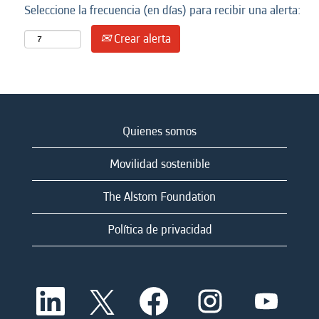
Seleccione la frecuencia (en días) para recibir una alerta:
Crear alerta
Quienes somos
Movilidad sostenible
The Alstom Foundation
Política de privacidad
S
S
S
S
S
e
e
e
e
e
a
a
a
a