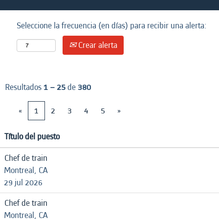
Seleccione la frecuencia (en días) para recibir una alerta:
Crear alerta
Resultados
1 – 25
de
380
«
1
2
3
4
5
»
Título del puesto
Chef de train
Montreal, CA
29 jul 2026
Chef de train
Montreal, CA