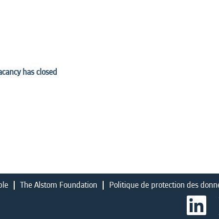
vacancy has closed
ble
The Alstom Foundation
Politique de protection des donn
S
’
o