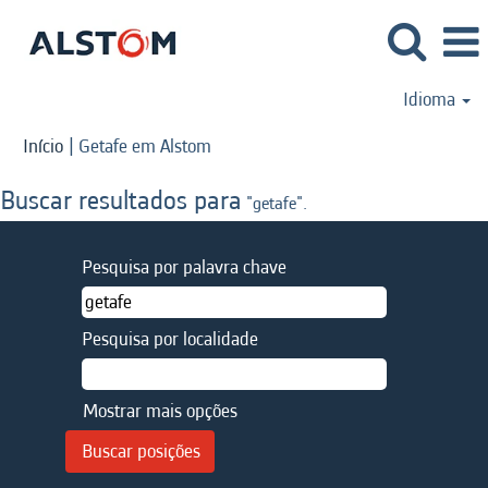
Idioma
(página
Início
|
Getafe em Alstom
atual)
Buscar resultados para
"getafe".
Pesquisa por palavra chave
Pesquisa por localidade
Mostrar mais opções