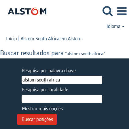
Idioma
(página
Início
|
Alstom South Africa em Alstom
atual)
Buscar resultados para
"alstom south africa".
Pesquisa por palavra chave
Pesquisa por localidade
Mostrar mais opções