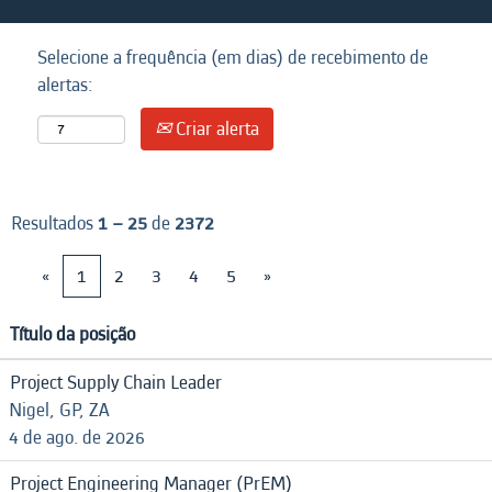
Selecione a frequência (em dias) de recebimento de
alertas:
Criar alerta
Resultados
1 – 25
de
2372
«
1
2
3
4
5
»
Título da posição
Project Supply Chain Leader
Nigel, GP, ZA
4 de ago. de 2026
Project Engineering Manager (PrEM)