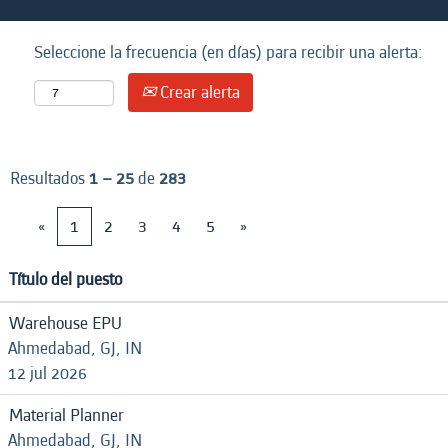
Seleccione la frecuencia (en días) para recibir una alerta:
Crear alerta
Resultados
1 – 25
de
283
«
1
2
3
4
5
»
Título del puesto
Warehouse EPU
Ahmedabad, GJ, IN
12 jul 2026
Material Planner
Ahmedabad, GJ, IN