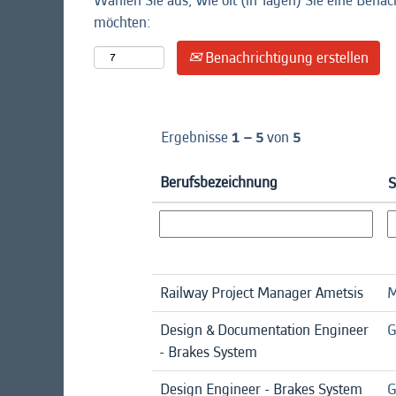
Wählen Sie aus, wie oft (in Tagen) Sie eine Benac
möchten:
Benachrichtigung erstellen
Ergebnisse
1 – 5
von
5
Berufsbezeichnung
S
Railway Project Manager Ametsis
M
Design & Documentation Engineer
G
- Brakes System
Design Engineer - Brakes System
G