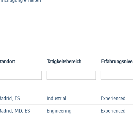
hrichtigung erhalten
tandort
Tätigkeitsbereich
Erfahrungsnive
adrid, ES
Industrial
Experienced
adrid, MD, ES
Engineering
Experienced