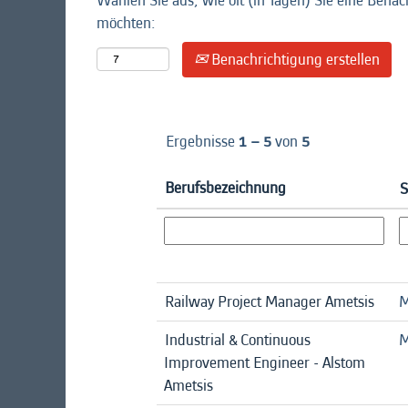
Wählen Sie aus, wie oft (in Tagen) Sie eine Benac
möchten:
Benachrichtigung erstellen
Ergebnisse
1 – 5
von
5
Berufsbezeichnung
S
Railway Project Manager Ametsis
M
Industrial & Continuous
M
Improvement Engineer - Alstom
Ametsis