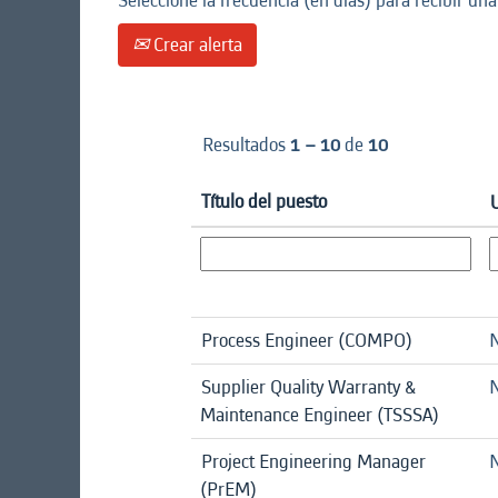
Seleccione la frecuencia (en días) para recibir una
Crear alerta
Resultados
1 – 10
de
10
Título del puesto
Process Engineer (COMPO)
N
Supplier Quality Warranty &
N
Maintenance Engineer (TSSSA)
Project Engineering Manager
N
(PrEM)