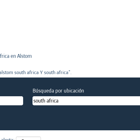
(página
frica en Alstom
actual)
alstom south africa Y south africa".
Búsqueda por ubicación