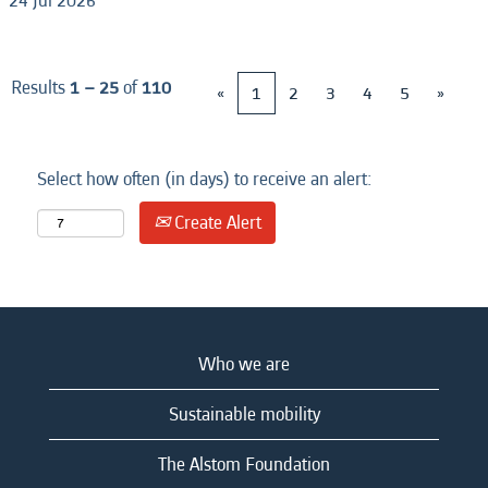
24 Jul 2026
Results
1 – 25
of
110
«
1
2
3
4
5
»
Select how often (in days) to receive an alert:
Create Alert
Who we are
Sustainable mobility
The Alstom Foundation