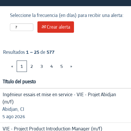
Seleccione la frecuencia (en días) para recibir una alerta:
Crear alerta
Resultados
1 – 25
de
577
«
1
2
3
4
5
»
Título del puesto
Ingénieur essais et mise en service - VIE - Projet Abidjan
(m/f)
Abidjan, CI
5 ago 2026
VIE - Project Product Introduction Manager (m/f)