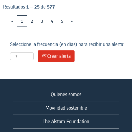
Resultados
1 – 25
de
577
«
1
2
3
4
5
»
Seleccione la frecuencia (en días) para recibir una alerta:
Crear alerta
Quienes somos
Movilidad sostenible
The Alstom Foundation