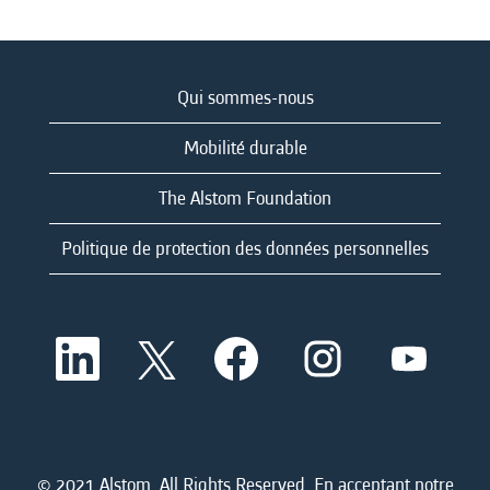
Qui sommes-nous
Mobilité durable
The Alstom Foundation
Politique de protection des données personnelles
S
S
S
S
S
’
’
’
’
’
o
o
o
o
o
u
u
u
u
u
v
v
v
v
v
r
r
r
r
r
e
e
e
e
e
d
d
d
d
© 2021 Alstom. All Rights Reserved. En acceptant notre
d