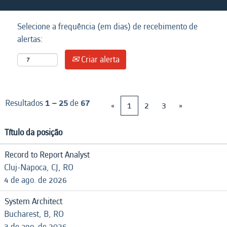
Selecione a frequência (em dias) de recebimento de
alertas:
Criar alerta
Resultados
1 – 25
de
67
«
1
2
3
»
Título da posição
Record to Report Analyst
Cluj-Napoca, CJ, RO
4 de ago. de 2026
System Architect
Bucharest, B, RO
3 de ago. de 2026