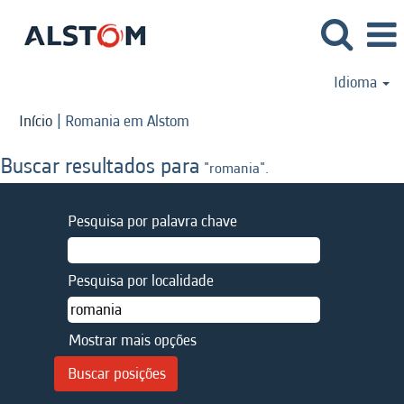
Idioma
(página
Início
|
Romania em Alstom
atual)
Buscar resultados para
"romania".
Pesquisa por palavra chave
Pesquisa por localidade
Mostrar mais opções