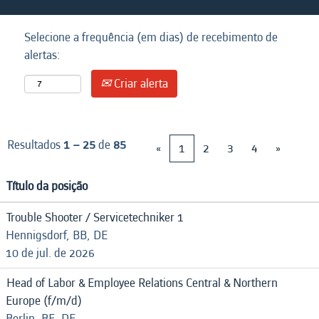
Selecione a frequência (em dias) de recebimento de
alertas:
Criar alerta
Resultados
1 – 25
de
85
«
1
2
3
4
»
Título da posição
Trouble Shooter / Servicetechniker 1
Hennigsdorf, BB, DE
10 de jul. de 2026
Head of Labor & Employee Relations Central & Northern
Europe (f/m/d)
Berlin, BE, DE