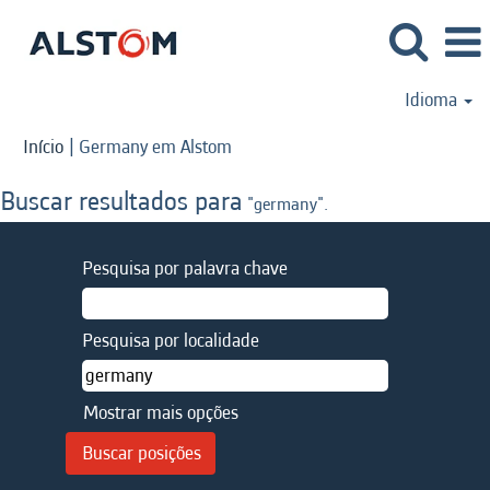
Idioma
(página
Início
|
Germany em Alstom
atual)
Buscar resultados para
"germany".
Pesquisa por palavra chave
Pesquisa por localidade
Mostrar mais opções