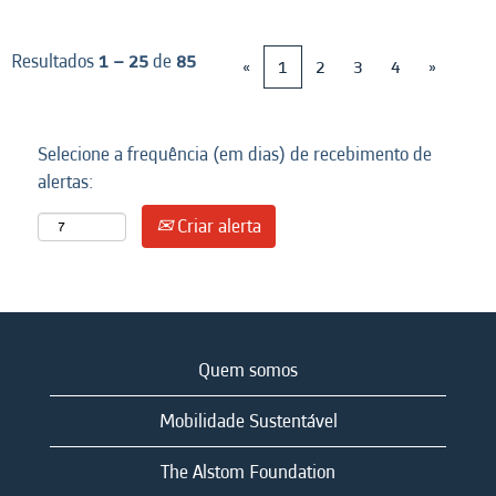
Resultados
1 – 25
de
85
«
1
2
3
4
»
Selecione a frequência (em dias) de recebimento de
alertas:
Criar alerta
Quem somos
Mobilidade Sustentável
The Alstom Foundation