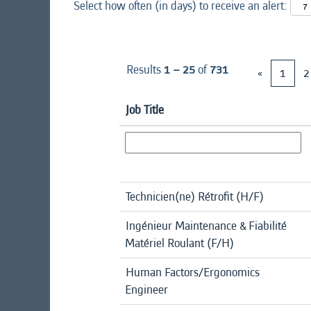
Select how often (in days) to receive an alert:
Results
1 – 25
of
731
«
1
2
Job Title
Technicien(ne) Rétrofit (H/F)
Ingénieur Maintenance & Fiabilité
Matériel Roulant (F/H)
Human Factors/Ergonomics
Engineer