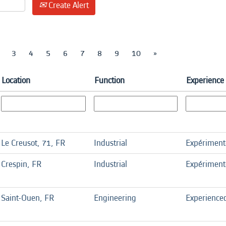
Create Alert
3
4
5
6
7
8
9
10
»
Location
Function
Experience 
Le Creusot, 71, FR
Industrial
Expériment
Crespin, FR
Industrial
Expériment
Saint-Ouen, FR
Engineering
Experience