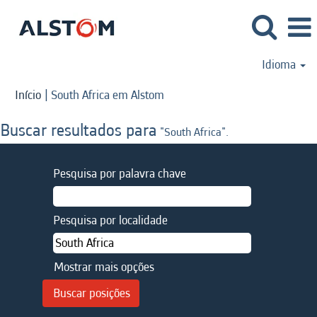
Idioma
(página
Início
|
South Africa em Alstom
atual)
Buscar resultados para
"South Africa".
Pesquisa por palavra chave
Pesquisa por localidade
Mostrar mais opções