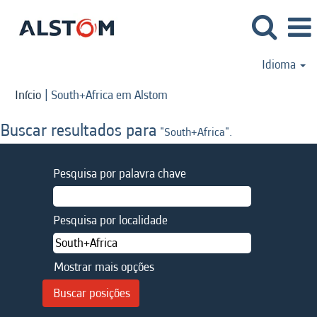
Idioma
(página
Início
|
South+Africa em Alstom
atual)
Buscar resultados para
"South+Africa".
Pesquisa por palavra chave
Pesquisa por localidade
Mostrar mais opções