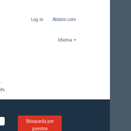
Log in
Alstom.com
Idioma
.
és.