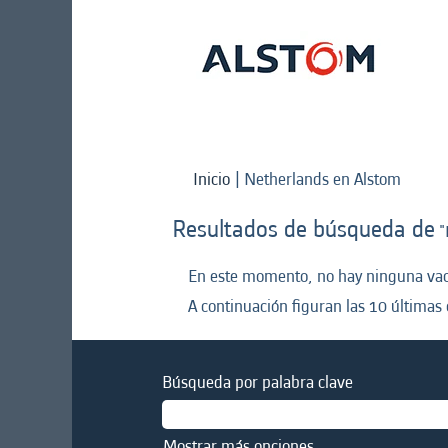
(págin
Inicio
|
Netherlands en Alstom
actual)
Resultados de búsqueda de
"
En este momento, no hay ninguna vaca
A continuación figuran las 10 últimas 
Búsqueda por palabra clave
Mostrar más opciones