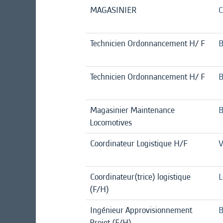
MAGASINIER
C
Technicien Ordonnancement H/ F
B
Technicien Ordonnancement H/ F
B
Magasinier Maintenance
B
Locomotives
Coordinateur Logistique H/F
V
Coordinateur(trice) logistique
L
(F/H)
Ingénieur Approvisionnement
B
Projet (F/H)