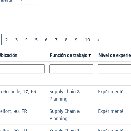
 alerta:
2
3
4
5
6
7
8
9
10
»
bicación
Función de trabajo
Nivel de experie
a Rochelle, 17, FR
Supply Chain &
Expérimenté
Planning
elfort, 90, FR
Supply Chain &
Expérimenté
Planning
elfort, 90, FR
Supply Chain &
Expérimenté