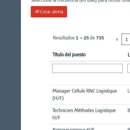
Seleccione la frecuencia (en días) para recibir una
Crear alerta
Resultados
1 – 25
de
735
«
1
Título del puesto
U
Manager Cellule RNC Logistique
L
(H/F)
Technicien Méthodes Logistique
B
H/F
Approvisionneur H/F
B