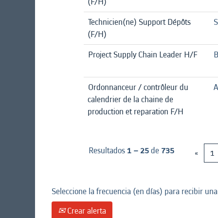
(F/H)
Technicien(ne) Support Dépôts
S
(F/H)
Project Supply Chain Leader H/F
B
Ordonnanceur / contrôleur du
A
calendrier de la chaine de
production et reparation F/H
Resultados
1 – 25
de
735
«
1
Seleccione la frecuencia (en días) para recibir una
Crear alerta