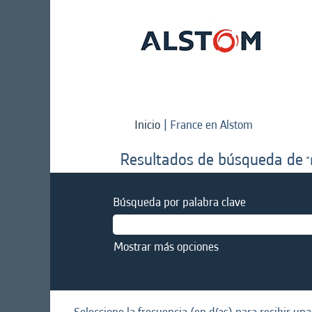
(página
Inicio
|
France en Alstom
actual)
Resultados de búsqueda de
"
Búsqueda por palabra clave
Mostrar más opciones