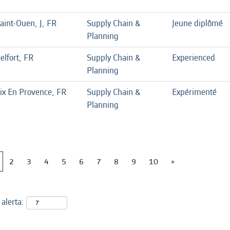
aint-Ouen, J, FR
Supply Chain &
Jeune diplômé
Planning
elfort, FR
Supply Chain &
Experienced
Planning
ix En Provence, FR
Supply Chain &
Expérimenté
Planning
2
3
4
5
6
7
8
9
10
»
 alerta: