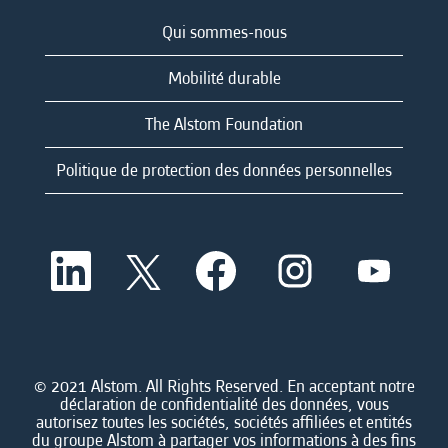
Qui sommes-nous
Mobilité durable
The Alstom Foundation
Politique de protection des données personnelles
S
S
S
S
S
’
’
’
’
’
o
o
o
o
o
u
u
u
u
u
v
v
v
v
v
r
r
r
r
r
e
e
e
e
e
d
d
d
d
© 2021 Alstom. All Rights Reserved. En acceptant notre
d
a
a
a
a
déclaration de confidentialité des données, vous
a
n
n
n
n
autorisez toutes les sociétés, sociétés affiliées et entités
n
s
s
s
s
du groupe Alstom à partager vos informations à des fins
s