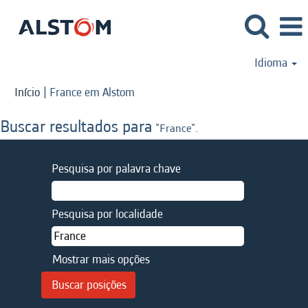
Idioma
(página
Início
|
France em Alstom
atual)
Buscar resultados para
"France".
Pesquisa por palavra chave
Pesquisa por localidade
Mostrar mais opções