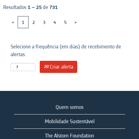
Resultados
1 – 25
de
731
«
1
2
3
4
5
»
Selecione a frequência (em dias) de recebimento de
alertas:
Criar alerta
Quem somos
Mobilidade Sustentável
The Alstom Foundation