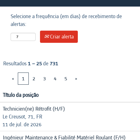
Selecione a frequência (em dias) de recebimento de
alertas:
Criar alerta
Resultados
1 – 25
de
731
«
1
2
3
4
5
»
Título da posição
Technicien(ne) Rétrofit (H/F)
Le Creusot, 71, FR
11 de jul. de 2026
Ingénieur Maintenance & Fiabilité Matériel Roulant (F/H)