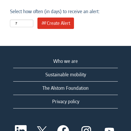
Select how often (in days) to receive an alert:
Create Alert
Who we are
Sustainable mobility
The Alstom Foundation
Privacy policy
O
O
O
O
O