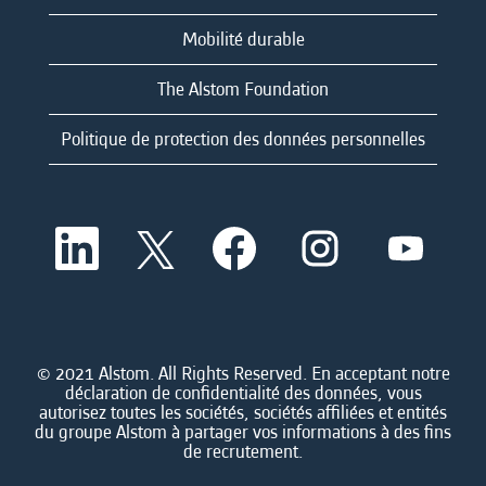
Mobilité durable
The Alstom Foundation
Politique de protection des données personnelles
S
S
S
S
S
’
’
’
’
’
o
o
o
o
o
u
u
u
u
u
v
v
v
v
v
r
r
r
r
r
e
e
e
e
e
d
d
d
d
© 2021 Alstom. All Rights Reserved. En acceptant notre
d
a
a
a
a
déclaration de confidentialité des données, vous
a
n
n
n
n
autorisez toutes les sociétés, sociétés affiliées et entités
n
s
s
s
s
du groupe Alstom à partager vos informations à des fins
s
u
u
u
u
de recrutement.
u
n
n
n
n
n
n
n
n
n