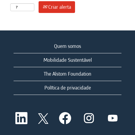
Criar alerta
Quem somos
Mobilidade Sustentável
The Alstom Foundation
Política de privacidade
A
A
A
A
A
b
b
b
b
b
r
r
r
r
r
e
e
e
e
e
e
e
e
e