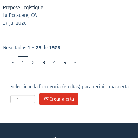
Préposé Logistique
La Pocatiere, CA
17 jul 2026
Resultados
1 – 25
de
1578
«
1
2
3
4
5
»
Seleccione la frecuencia (en días) para recibir una alerta:
Crear alerta