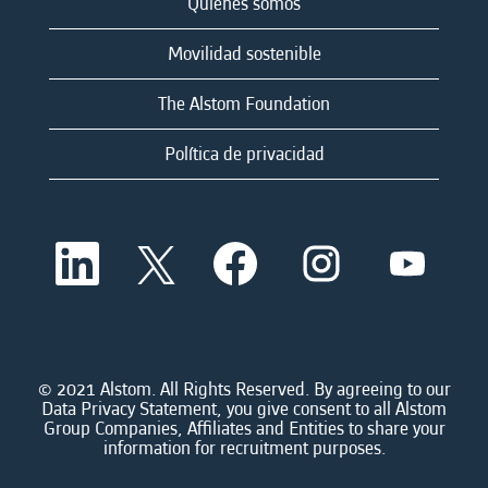
Quienes somos
Movilidad sostenible
The Alstom Foundation
Política de privacidad
S
S
S
S
S
e
e
e
e
e
a
a
a
a
a
b
b
b
b
b
r
r
r
r
r
e
e
e
e
e
e
e
e
e
e
n
n
n
n
© 2021 Alstom. All Rights Reserved. By agreeing to our
n
u
u
u
u
Data Privacy Statement, you give consent to all Alstom
u
n
n
n
n
Group Companies, Affiliates and Entities to share your
n
a
a
a
a
information for recruitment purposes.
a
n
n
n
n
n
u
u
u
u