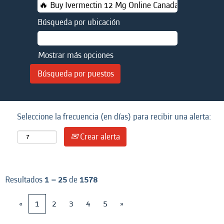
Búsqueda por ubicación
Mostrar más opciones
Seleccione la frecuencia (en días) para recibir una alerta:
Crear alerta
Resultados
1 – 25
de
1578
«
1
2
3
4
5
»