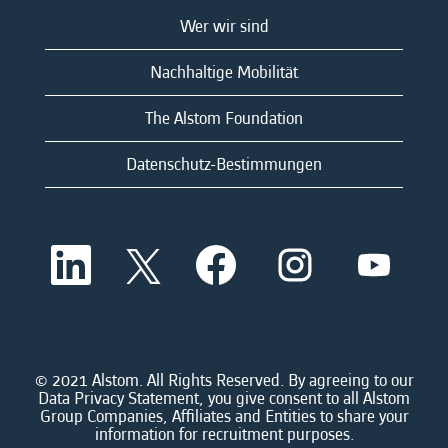
Wer wir sind
Nachhaltige Mobilität
The Alstom Foundation
Datenschutz-Bestimmungen
W
W
W
W
W
i
i
i
i
i
r
r
r
r
r
d
d
d
d
d
a
a
a
a
a
u
u
u
u
u
f
f
f
f
f
e
e
e
e
© 2021 Alstom. All Rights Reserved. By agreeing to our
e
i
i
i
i
Data Privacy Statement, you give consent to all Alstom
i
n
n
n
n
Group Companies, Affiliates and Entities to share your
n
e
e
e
e
information for recruitment purposes.
e
r
r
r
r