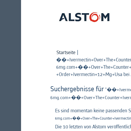
Startseite
|
��+Ivermectin+Over+The+Count
6mg.com+��+Over+The+Counter+I
+Order+Ivermectin+12+Mg+Usa bei 
Suchergebnisse für
"��+Ivermec
6mg.com+��+Over+The+Counter+Iverm
Es sind momentan keine passenden Ste
6mg.com+��+Over+The+Counter+Ivermectin
Die 10 letzten von Alstom veröffentli