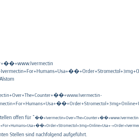
er+��+www.Ivermectin
vermectin+For+Humans+Usa+��+Order+Stromectol+3mg+On
(aktuelle
Alstom
Seite)
tin+Over+The+Counter+��+www.Ivermectin-
ectin+For+Humans+Usa+��+Order+Stromectol+3mg+Online+Us
llen offen für "
��+Ivermectin+Over+The+Counter+��+www.Ivermectin
+For+Humans+Usa+��+Order+Stromectol+3mg+Online+Usa+-+Order+Iverme
chten Stellen sind nachfolgend aufgeführt.