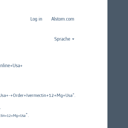
Log in
Alstom.com
Sprache
line+Usa+
a+-+Order+Ivermectin+12+Mg+Usa".
-
".
ctin+12+Mg+Usa