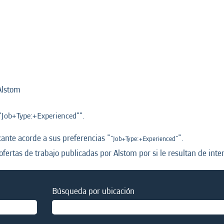
(página
Alstom
actual)
"Job+Type:+Experienced"".
nte acorde a sus preferencias "
".
"Job+Type:+Experienced"
ofertas de trabajo publicadas por Alstom por si le resultan de inter
Búsqueda por ubicación