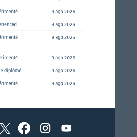
érimenté
9 ago 2026
erienced
9 ago 2026
érimenté
9 ago 2026
érimenté
9 ago 2026
ne diplômé
9 ago 2026
érimenté
9 ago 2026
S
S
S
S
e
e
e
e
a
a
a
a