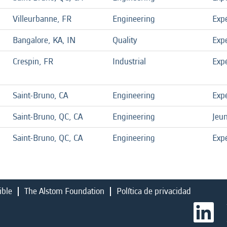
Villeurbanne, FR
Engineering
Exp
Bangalore, KA, IN
Quality
Exp
Crespin, FR
Industrial
Exp
Saint-Bruno, CA
Engineering
Exp
Saint-Bruno, QC, CA
Engineering
Jeu
Saint-Bruno, QC, CA
Engineering
Exp
ible
The Alstom Foundation
Política de privacidad
S
e
a