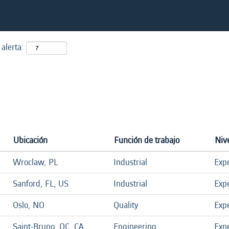
 alerta:
Ubicación
Función de trabajo
Niv
Wroclaw, PL
Industrial
Exp
Sanford, FL, US
Industrial
Exp
Oslo, NO
Quality
Exp
Saint-Bruno, QC, CA
Engineering
Exp