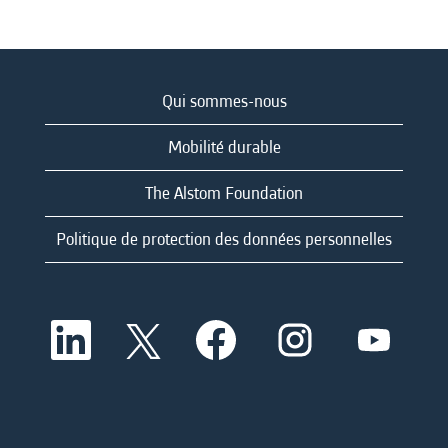
Qui sommes-nous
Mobilité durable
The Alstom Foundation
Politique de protection des données personnelles
S
S
S
S
S
’
’
’
’
’
o
o
o
o
o
u
u
u
u
u
v
v
v
v
v
r
r
r
r
r
e
e
e
e
e