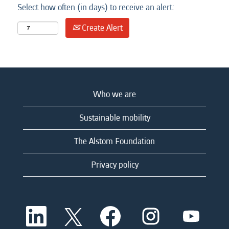
Select how often (in days) to receive an alert:
Create Alert
Who we are
Sustainable mobility
The Alstom Foundation
Privacy policy
O
O
O
O
O
p
p
p
p
p
e
e
e
e