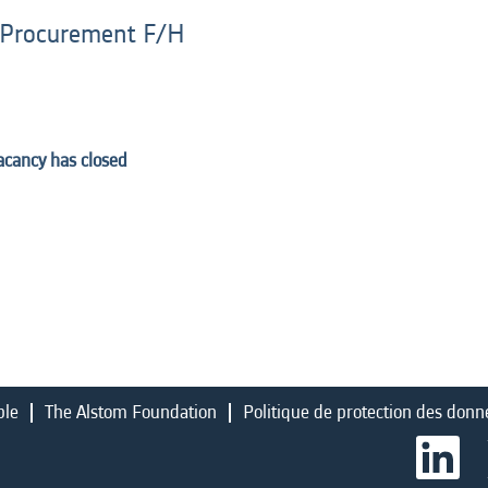
t Procurement F/H
vacancy has closed
ble
The Alstom Foundation
Politique de protection des donn
S
’
o