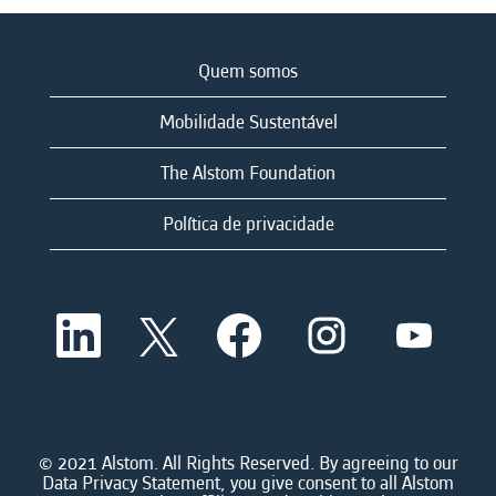
Quem somos
Mobilidade Sustentável
The Alstom Foundation
Política de privacidade
A
A
A
A
A
b
b
b
b
b
r
r
r
r
r
e
e
e
e
e
e
e
e
e
e
m
m
m
m
m
u
u
u
u
u
m
m
m
m
© 2021 Alstom. All Rights Reserved. By agreeing to our
m
a
a
a
a
Data Privacy Statement, you give consent to all Alstom
a