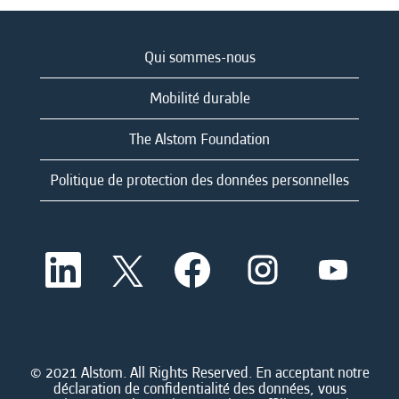
Qui sommes-nous
Mobilité durable
The Alstom Foundation
Politique de protection des données personnelles
S
S
S
S
S
’
’
’
’
’
o
o
o
o
o
u
u
u
u
u
v
v
v
v
v
r
r
r
r
r
e
e
e
e
e
d
d
d
d
© 2021 Alstom. All Rights Reserved. En acceptant notre
d
a
a
a
a
déclaration de confidentialité des données, vous
a