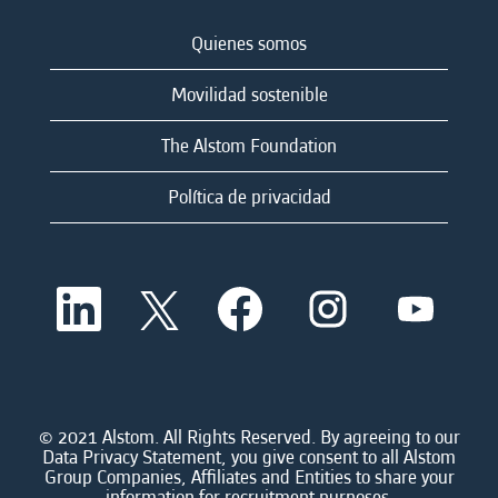
Quienes somos
Movilidad sostenible
The Alstom Foundation
Política de privacidad
S
S
S
S
S
e
e
e
e
e
a
a
a
a
a
b
b
b
b
b
r
r
r
r
r
e
e
e
e
e
e
e
e
e
e
n
n
n
n
© 2021 Alstom. All Rights Reserved. By agreeing to our
n
u
u
u
u
Data Privacy Statement, you give consent to all Alstom
u
n
n
n
n
Group Companies, Affiliates and Entities to share your
n
a
a
a
a
information for recruitment purposes.