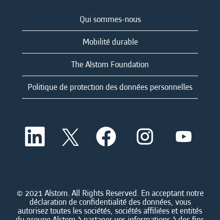
Qui sommes-nous
Mobilité durable
The Alstom Foundation
Politique de protection des données personnelles
S
S
S
S
S
’
’
’
’
’
o
o
o
o
o
u
u
u
u
u
v
v
v
v
v
r
r
r
r
r
e
e
e
e
e
d
d
d
d
© 2021 Alstom. All Rights Reserved. En acceptant notre
d
a
a
a
a
déclaration de confidentialité des données, vous
a
n
n
n
n
autorisez toutes les sociétés, sociétés affiliées et entités
n
s
s
s
s
du groupe Alstom à partager vos informations à des fins