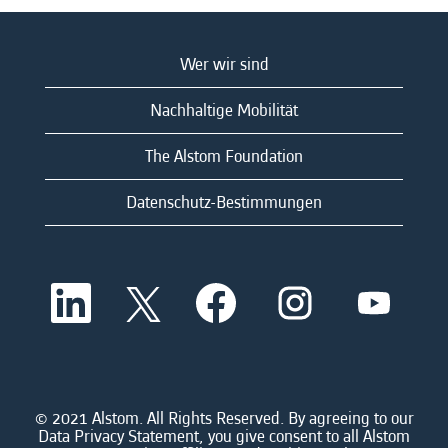
Wer wir sind
Nachhaltige Mobilität
The Alstom Foundation
Datenschutz-Bestimmungen
W
W
W
W
W
i
i
i
i
i
r
r
r
r
r
d
d
d
d
d
a
a
a
a
a
u
u
u
u
u
f
f
f
f
f
e
e
e
e
© 2021 Alstom. All Rights Reserved. By agreeing to our
e
i
i
i
i
Data Privacy Statement, you give consent to all Alstom
i