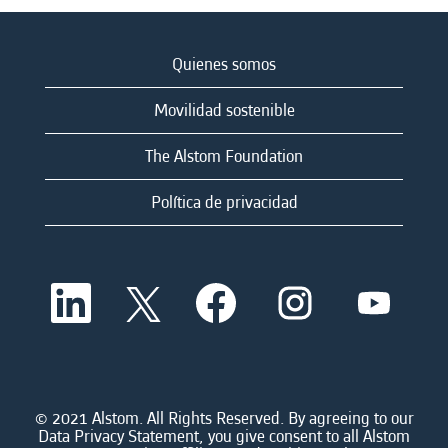
Quienes somos
Movilidad sostenible
The Alstom Foundation
Política de privacidad
S
S
S
S
S
e
e
e
e
e
a
a
a
a
a
b
b
b
b
b
r
r
r
r
r
e
e
e
e
e
e
e
e
e
e
n
n
n
n
© 2021 Alstom. All Rights Reserved. By agreeing to our
n
u
u
u
u
Data Privacy Statement, you give consent to all Alstom
u