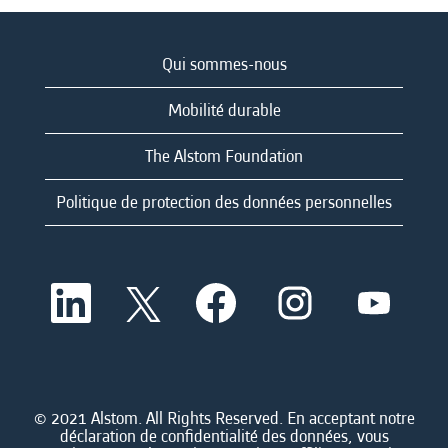
Qui sommes-nous
Mobilité durable
The Alstom Foundation
Politique de protection des données personnelles
S
S
S
S
S
’
’
’
’
’
o
o
o
o
o
u
u
u
u
u
v
v
v
v
v
r
r
r
r
r
e
e
e
e
e
d
d
d
d
© 2021 Alstom. All Rights Reserved. En acceptant notre
d
a
a
a
a
déclaration de confidentialité des données, vous
a